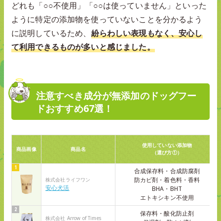
どれも「○○不使用」「○○は使っていません」といった
ように特定の添加物を使っていないことを分かるよう
に説明しているため、
紛らわしい表現もなく、安心し
て利用できるものが多いと感じました。
注意すべき成分が無添加のドッグフー
ドおすすめ67選！
使用していない添加物
商品画像
商品名
（選び方①）
合成保存料・合成防腐剤
防カビ剤・着色料・香料
株式会社ライフワン
安心犬活
BHA・BHT
エトキシキン不使用
保存料・酸化防止剤
株式会社 Arrow of Times