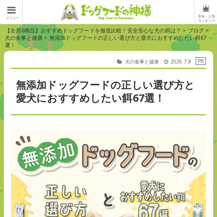
安全・人気
メニュー
ランキング
【全358商品】おすすめドッグフードを徹底比較！安全安心な犬の餌は？
>
ブログ
>
犬の食事と健康
>
無添加ドッグフードの正しい選び方と愛犬におすすめしたい餌67
選！
犬の食事と健康
2026.7.8
無添加ドッグフードの正しい選び方と
愛犬におすすめしたい餌67選！