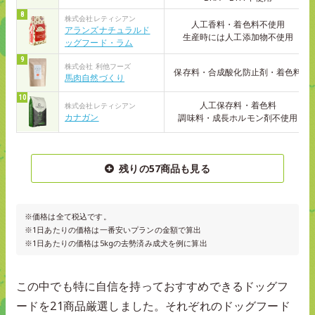
株式会社レティシアン
人工香料・着色料不使用
アランズナチュラルド
生産時には人工添加物不使用
ッグフード・ラム
株式会社 利他フーズ
保存料・合成酸化防止剤・着色料
馬肉自然づくり
人工保存料・着色料
株式会社レティシアン
カナガン
調味料・成長ホルモン剤不使用
残りの57商品も見る
※価格は全て税込です。
※1日あたりの価格は一番安いプランの金額で算出
※1日あたりの価格は5kgの去勢済み成犬を例に算出
この中でも特に自信を持っておすすめできるドッグフ
ードを21商品厳選しました。それぞれのドッグフード