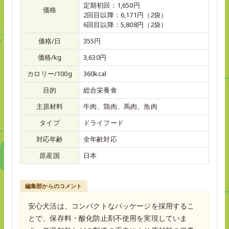
定期初回：1,650円
価格
2回目以降：6,171円（2袋）
6回目以降：5,808円（2袋）
価格/日
355円
価格/kg
3,630円
カロリー/100g
360kcal
目的
総合栄養食
主原材料
牛肉、鶏肉、馬肉、魚肉
タイプ
ドライフード
対応年齢
全年齢対応
原産国
日本
編集部からのコメント
安心犬活は、コンパクトなパッケージを採用するこ
とで、保存料・酸化防止剤不使用を実現していま