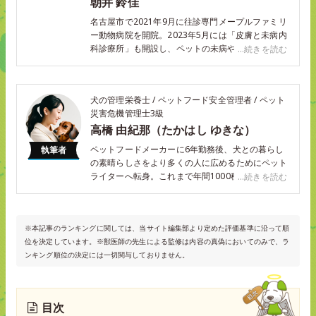
朝井 鈴佳
名古屋市で2021年9月に往診専門メープルファミリ
ー動物病院を開院。2023年5月には「皮膚と未病内
科診療所」も開設し、ペットの未病や高齢期ケアに
...続きを読む
向き合う診療を広げています。ペットの高齢化が進
む今、体力の維持や緩和ケア、心のケアまでが求め
られており、当院では内科・皮膚科に加え、鍼灸・
犬の管理栄養士 / ペットフード安全管理者 / ペット
漢方・アロマ・薬膳・再生医療などを取り入れ、心
災害危機管理士3級
身の両面からやさしく支える医療を大切にしていま
高橋 由紀那（たかはし ゆきな）
す。皮膚病にも力を入れており、ハンドメイド石鹸
の講習を通じてご家庭でのケアもサポート。午後は
ペットフードメーカーに6年勤務後、犬との暮らし
執筆者
往診専門で、通院が難しいご家族にも対応していま
の素晴らしさをより多くの人に広めるためにペット
す。小動物臨床歴は20年。これからも地域に根ざ
ライターへ転身。これまで年間1000種類以上のドッ
...続きを読む
し、ペットとご家族の健やかな日々を支えてまいり
グフードを調査してきました。それぞれのわんちゃ
ます。
んの個性に寄り添い、飼い主さんが愛犬にぴったり
の健康管理ができるような情報を発信していきま
※本記事のランキングに関しては、当サイト編集部より定めた評価基準に沿って順
す！
位を決定しています。※獣医師の先生による監修は内容の真偽においてのみで、ラ
ンキング順位の決定には一切関与しておりません。
目次