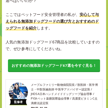
選べばいいのか？
ここではペットフード安全管理者の私が、
安心して与
えられる無添加ドッグフードの選び方とおすすめのド
ッグフードを紹介
します。
人気の無添加ドッグフード67商品を比較していますの
で、ぜひ参考にしてくださいね。
おすすめの無添加ドッグフード67選を今すぐ見る！
メープルファミリー動物病院院長 / 獣医師・医学博
士・中獣医鍼灸師 中医学アドバイザー認定医 /
JHDSA日本ハンドメイドドッグソープ協会理事 /
PYIAペット薬膳国際協会理事 / 高濃度ビタミンC点
監修者
滴療法認定医