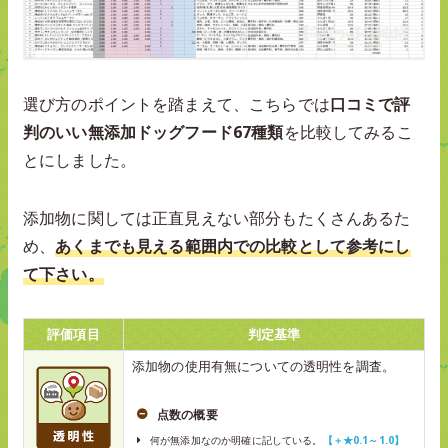
選び方のポイントを踏まえて、こちらでは
口コミで評
判のいい無添加ドッグフード67種類
を比較してみるこ
とにしました。
添加物に関しては正直見えない部分もたくさんあるた
め、
あくまでも見える範囲内での比較として参考にし
て下さい。
評価項目
判定基準
添加物の使用有無についての透明性を調査。
点数の概要
何が無添加なのか明確に記している。
【＋★0.1～1.0】