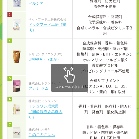
保湿剤・防カビ剤
ペルシア
着色料不使用
合成保存料・防腐剤
ペットフード工房株式会社
化学調味料・着色料
ドッグフード工房（鶏
合成ミネラル・合成ビタミン不使
肉）
用
合成保存料・香料・着色料
防腐剤・発泡剤・防カビ剤
抗菌剤・BHA・BHT・エトキシン
トリゼンダイニング(株)
UMAKA（うまか）
ホルマリン・ソルビン酸K
没食酸プロピル
プロピレングリコール不使用
合成サプリメント
株式会社トランペッツ
（ビタミンA、D3、E、B5、
アカナ ラム
コリン・亜鉛、銅）以外
株式会社ミシュワン
ミシュワン成犬用
香料・着色料・保存料・防カビ
（国産鶏肉＆馬肉入
剤・発色剤・酸化防止剤
り）
香料・着色料・保存料
株式会社オモヤ
防カビ剤・増粘剤・発色剤
このこのごはん
BHA・BHT不使用