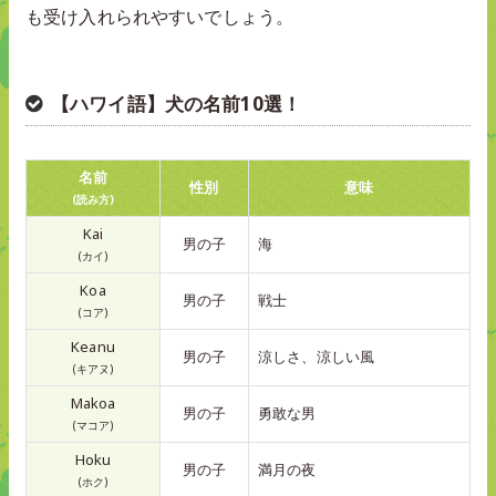
も受け入れられやすいでしょう。
【ハワイ語】犬の名前10選！
名前
性別
意味
(読み方)
Kai
男の子
海
(カイ)
Koa
男の子
戦士
(コア)
Keanu
男の子
涼しさ、涼しい風
(キアヌ)
Makoa
男の子
勇敢な男
(マコア)
Hoku
男の子
満月の夜
(ホク)