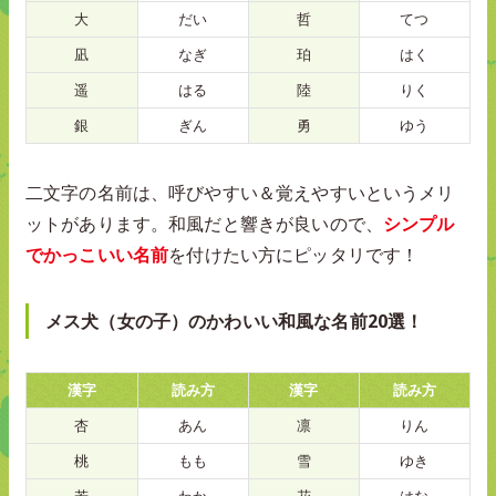
大
だい
哲
てつ
凪
なぎ
珀
はく
遥
はる
陸
りく
銀
ぎん
勇
ゆう
二文字の名前は、呼びやすい＆覚えやすいというメリ
ットがあります。和風だと響きが良いので、
シンプル
でかっこいい名前
を付けたい方にピッタリです！
メス犬（女の子）のかわいい和風な名前20選！
漢字
読み方
漢字
読み方
杏
あん
凛
りん
桃
もも
雪
ゆき