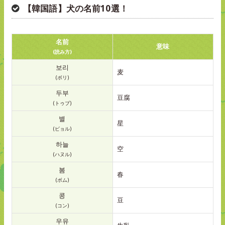
【韓国語】犬の名前10選！
名前
意味
(読み方)
보리
麦
(ボリ)
두부
豆腐
(トゥブ)
별
星
(ビョル)
하늘
空
(ハヌル)
봄
春
(ボム)
콩
豆
(コン)
우유