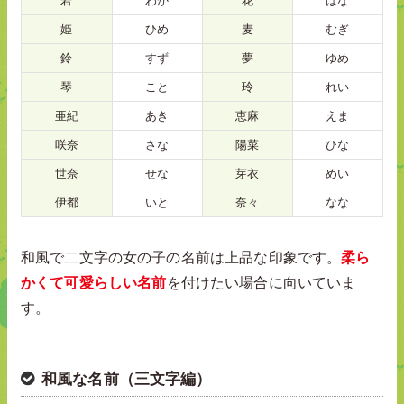
若
わか
花
はな
姫
ひめ
麦
むぎ
鈴
すず
夢
ゆめ
琴
こと
玲
れい
亜紀
あき
恵麻
えま
咲奈
さな
陽菜
ひな
世奈
せな
芽衣
めい
伊都
いと
奈々
なな
和風で二文字の女の子の名前は上品な印象です。
柔ら
かくて可愛らしい名前
を付けたい場合に向いていま
す。
和風な名前（三文字編）