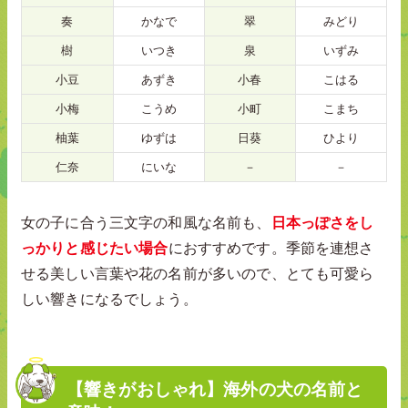
奏
かなで
翠
みどり
樹
いつき
泉
いずみ
小豆
あずき
小春
こはる
小梅
こうめ
小町
こまち
柚葉
ゆずは
日葵
ひより
仁奈
にいな
－
－
女の子に合う三文字の和風な名前も、
日本っぽさをし
っかりと感じたい場合
におすすめです。季節を連想さ
せる美しい言葉や花の名前が多いので、とても可愛ら
しい響きになるでしょう。
【響きがおしゃれ】海外の犬の名前と