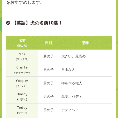
をおすすめします。
【英語】犬の名前10選！
名前
性別
意味
(読み方)
Max
男の子
大きい、最高の
(マックス)
Charlie
男の子
自由な人
(チャーリー)
Cooper
男の子
樽を作る職人
(クーパー)
Buddy
男の子
親友、バディ
(バディ)
Teddy
男の子
テディベア
(テディ)