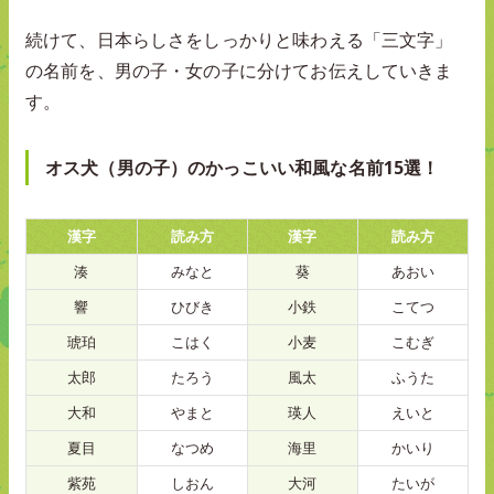
続けて、日本らしさをしっかりと味わえる「三文字」
の名前を、男の子・女の子に分けてお伝えしていきま
す。
オス犬（男の子）のかっこいい和風な名前15選！
漢字
読み方
漢字
読み方
湊
みなと
葵
あおい
響
ひびき
小鉄
こてつ
琥珀
こはく
小麦
こむぎ
太郎
たろう
風太
ふうた
大和
やまと
瑛人
えいと
夏目
なつめ
海里
かいり
紫苑
しおん
大河
たいが