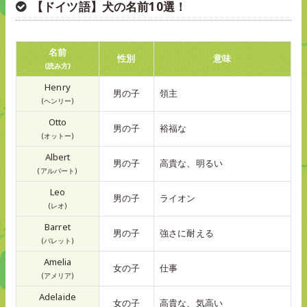
【ドイツ語】犬の名前10選！
名前
性別
意味
(読み方)
Henry
男の子
領主
(ヘンリー)
Otto
男の子
裕福な
(オットー)
Albert
男の子
高貴な、明るい
(アルバート)
Leo
男の子
ライオン
(レオ)
Barret
男の子
強さに耐える
(バレット)
Amelia
女の子
仕事
(アメリア)
Adelaide
女の子
高貴な、気高い