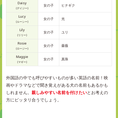
Daisy
女の子
ヒナギク
(デイジー)
Lucy
女の子
光
(ルーシー)
Lily
女の子
ユリ
(リリー)
Rosie
女の子
薔薇
(ロージー)
Maggie
女の子
真珠
(マギー)
外国語の中でも呼びやすいものが多い英語の名前！映
画やドラマなどで聞き覚えがある犬の名前もあるかも
しれません。
親しみやすい名前を付けたい
とお考えの
方にピッタリ合うでしょう。