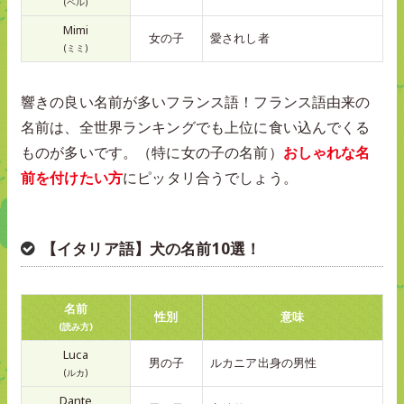
(ベル)
Mimi
女の子
愛されし者
(ミミ)
響きの良い名前が多いフランス語！フランス語由来の
名前は、全世界ランキングでも上位に食い込んでくる
ものが多いです。（特に女の子の名前）
おしゃれな名
前を付けたい方
にピッタリ合うでしょう。
【イタリア語】犬の名前10選！
名前
性別
意味
(読み方)
Luca
男の子
ルカニア出身の男性
(ルカ)
Dante