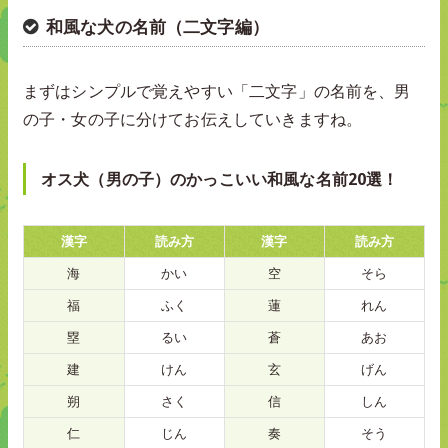
和風な犬の名前（二文字編）
まずはシンプルで覚えやすい「二文字」の名前を、男
の子・女の子に分けてお伝えしていきますね。
オス犬（男の子）のかっこいい和風な名前20選！
漢字
読み方
漢字
読み方
海
かい
空
そら
福
ふく
蓮
れん
塁
るい
蒼
あお
建
けん
玄
げん
朔
さく
信
しん
仁
じん
奏
そう