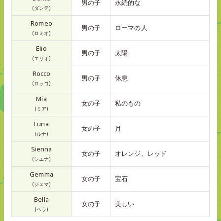
男の子
永続的な
(ダンテ)
Romeo
男の子
ローマの人
(ロミオ)
Elio
男の子
太陽
(エリオ)
Rocco
男の子
休息
(ロッコ)
Mia
女の子
私のもの
(ミア)
Luna
女の子
月
(ルナ)
Sienna
女の子
オレンジ、レッド
(シエナ)
Gemma
女の子
宝石
(ジェマ)
Bella
女の子
美しい
(ベラ)