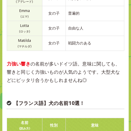
(アデレード)
Emma
女の子
普遍的
(エマ)
Lotta
女の子
自由な人
(ロッタ)
Matilda
女の子
戦闘力のある
(マチルダ)
力強い響き
の名前が多いドイツ語。意味に関しても、
響きと同じく力強いものが人気のようです。大型犬な
どにピッタリ合うかもしれませんね◎
【フランス語】犬の名前10選！
名前
性別
意味
(読み方)