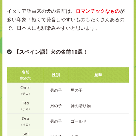
イタリア語由来の犬の名前は、
ロマンチックなもの
が
多い印象！短くて発音しやすいものもたくさんあるの
で、日本人にも馴染みやすいと思います。
【スペイン語】犬の名前10選！
名前
性別
意味
(読み方)
Chico
男の子
男の子
(チコ)
Teo
男の子
神の贈り物
(テオ)
Oro
男の子
ゴールド
(オロ)
Sol