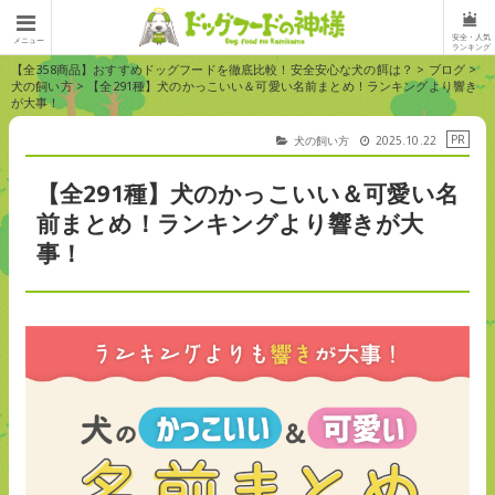
安全・人気
メニュー
ランキング
【全358商品】おすすめドッグフードを徹底比較！安全安心な犬の餌は？
>
ブログ
>
犬の飼い方
>
【全291種】犬のかっこいい＆可愛い名前まとめ！ランキングより響き
が大事！
犬の飼い方
2025.10.22
【全291種】犬のかっこいい＆可愛い名
前まとめ！ランキングより響きが大
事！