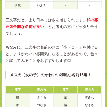
伊吹
いぶき
－
－
三文字だと、より日本っぽさを感じられます。
和の雰
囲気全開な名前が良い！
とお考えの方にピッタリ合う
でしょう。
ちなみに、二文字の名前の頭に「小（こ）」を付ける
と、よりかわいい雰囲気になることがあるので、色々
と試してみることをおすすめします◎
メス犬（女の子）のかわいい和風な名前15選！
漢字
読み方
漢字
読み方
桜
さくら
菫
すみれ
紬
つむぎ
渚
なぎさ