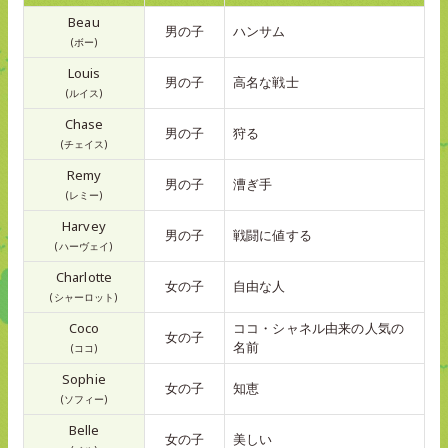
Beau
男の子
ハンサム
(ボー)
Louis
男の子
高名な戦士
(ルイス)
Chase
男の子
狩る
(チェイス)
Remy
男の子
漕ぎ手
(レミー)
Harvey
男の子
戦闘に値する
(ハーヴェイ)
Charlotte
女の子
自由な人
(シャーロット)
Coco
ココ・シャネル由来の人気の
女の子
名前
(ココ)
Sophie
女の子
知恵
(ソフィー)
Belle
女の子
美しい