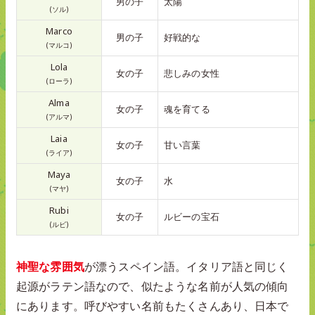
男の子
太陽
(ソル)
Marco
男の子
好戦的な
(マルコ)
Lola
女の子
悲しみの女性
(ローラ)
Alma
女の子
魂を育てる
(アルマ)
Laia
女の子
甘い言葉
(ライア)
Maya
女の子
水
(マヤ)
Rubi
女の子
ルビーの宝石
(ルビ)
神聖な雰囲気
が漂うスペイン語。イタリア語と同じく
起源がラテン語なので、似たような名前が人気の傾向
にあります。呼びやすい名前もたくさんあり、日本で