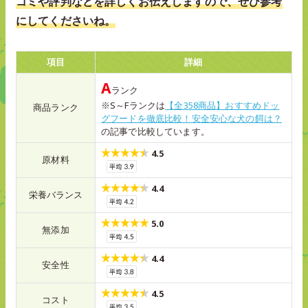
コミや評判などを詳しくお伝えしますので、ぜひ参考
にしてくださいね。
項目
詳細
A
ランク
※S～Fランクは
【全358商品】おすすめドッ
商品ランク
グフードを徹底比較！安全安心な犬の餌は？
の記事で比較しています。
4.5
原材料
4.4
栄養バランス
5.0
無添加
4.4
安全性
4.5
コスト