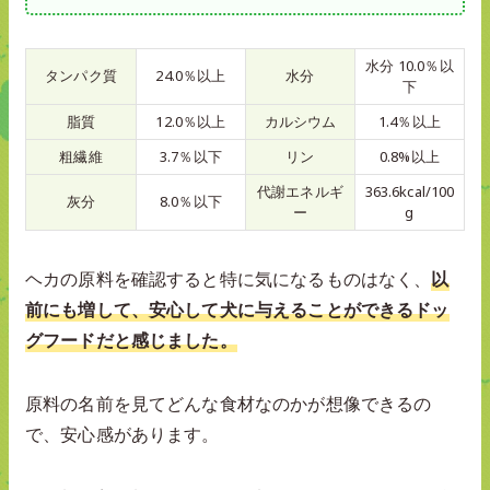
水分 10.0％以
タンパク質
24.0％以上
水分
下
脂質
12.0％以上
カルシウム
1.4％以上
粗繊維
3.7％以下
リン
0.8%以上
代謝エネルギ
363.6kcal/100
灰分
8.0％以下
ー
g
ヘカの原料を確認すると特に気になるものはなく、
以
前にも増して、安心して犬に与えることができるドッ
グフードだと感じました。
原料の名前を見てどんな食材なのかが想像できるの
で、安心感があります。