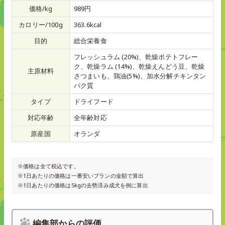
価格/kg
989円
カロリー/100g
363.6kcal
目的
総合栄養食
フレッシュラム (20%)、乾燥ポテトフレー
ク、乾燥ラム (14%)、乾燥えんどう豆、乾燥
主原材料
さつまいも、鶏油(5%)、加水分解チキンタン
パク質
タイプ
ドライフード
対応年齢
全年齢対応
原産国
オランダ
※価格は全て税込です。
※1日あたりの価格は一番安いプランの金額で算出
※1日あたりの価格は5kgの去勢済み成犬を例に算出
編集部からの評価