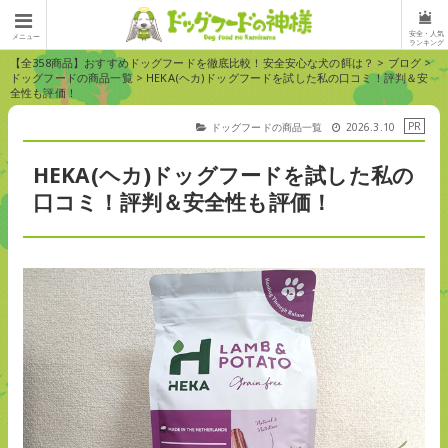
安全・人気
メニュー
ランキング
【全358商品】おすすめドッグフードを徹底比較！安全安心な犬の餌は？
>
ブログ
>
ドッグフードの商品一覧
>
HEKA(ヘカ)ドッグフードを試した私の口コミ！評判＆安
全性も評価！
ドッグフードの商品一覧
2026.3.10
HEKA(ヘカ)ドッグフードを試した私の
口コミ！評判＆安全性も評価！