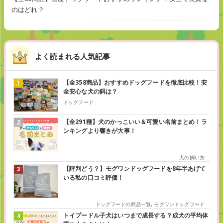
のはどれ？
よく読まれる人気記事
【全358商品】おすすめドッグフードを徹底比較！安
全安心な犬の餌は？
ドッグフード
【全291種】犬のかっこいい＆可愛い名前まとめ！ラ
ンキングより響きが大事！
犬の飼い方
【評判どう？】モグワンドッグフードを8年半あげて
いる私の口コミ評価！
ドッグフードの商品一覧
,
モグワンドッグフード
トイプードル子犬はいつまで成長する？成犬の平均体