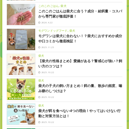
このこのごはん
柴犬
このこのごはんは柴犬に合う？成分・給餌量・コスパ
から専門家が徹底評価！
2026.4.22
モグワンドッグフード
柴犬
モグワンは柴犬に合わない！？柴犬におすすめか成分
や口コミから徹底検証！
2025.11.25
柴犬
【柴犬の性格まとめ】愛嬌がある？警戒心が強い？飼
い方のコツは？
2025.10.22
柴犬
柴犬の子犬の飼い方まとめ！餌の量、散歩の頻度、噛
み癖のしつけは？
2025.10.22
柴犬
柴犬が餌を食べない4つの理由！やってはいけない行
動と対策方法とは！
2025.10.22