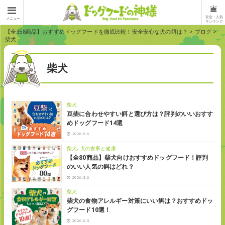
安全・人気
メニュー
ランキング
【全358商品】おすすめドッグフードを徹底比較！安全安心な犬の餌は？
>
ブログ
>
柴犬
柴犬
柴犬
豆柴に合わせやすい餌と選び方は？評判のいいおすす
めドッグフード14選
2026.8.6
柴犬
犬の食事と健康
【全80商品】柴犬向けおすすめドッグフード！評判
のいい人気の餌はどれ？
2026.8.6
柴犬
柴犬の食物アレルギー対策にいい餌は？おすすめドッ
グフード10選！
2026.6.3