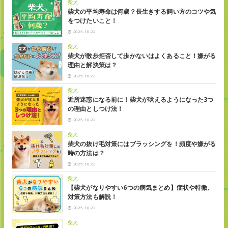
柴犬
柴犬の平均寿命は何歳？長生きする飼い方のコツや気
をつけたいこと！
2025.10.22
柴犬
柴犬が散歩拒否して歩かないはよくあること！嫌がる
理由と解決策は？
2025.10.22
柴犬
近所迷惑になる前に！柴犬が吠えるようになった3つ
の理由としつけ法！
2025.10.22
柴犬
柴犬の抜け毛対策にはブラッシングを！頻度や嫌がる
時の方法は？
2025.10.22
柴犬
【柴犬がなりやすい6つの病気まとめ】症状や特徴、
対策方法も解説！
2025.10.22
柴犬