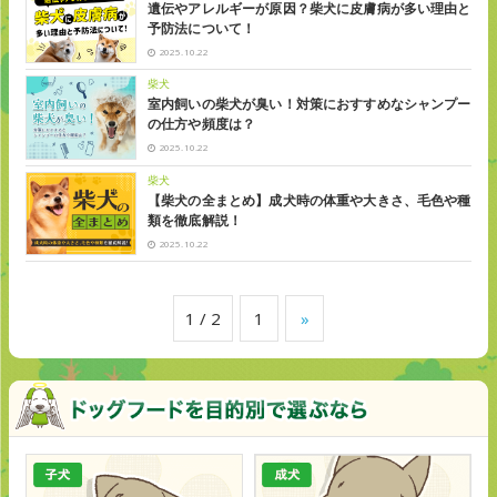
遺伝やアレルギーが原因？柴犬に皮膚病が多い理由と
予防法について！
2025.10.22
柴犬
室内飼いの柴犬が臭い！対策におすすめなシャンプー
の仕方や頻度は？
2025.10.22
柴犬
【柴犬の全まとめ】成犬時の体重や大きさ、毛色や種
類を徹底解説！
2025.10.22
1 / 2
1
»