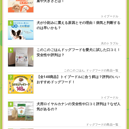
重や大きさとは！
トイプードル
犬が小刻みに震える原因とその理由！病気と判断する
のは早いかも？
犬のトラブル
このこのごはんドッグフードを愛犬に試した口コミ！
安全性や評判は？
このこのごはん
,
ドッグフードの商品一覧
【全148商品】トイプードルに合う餌は？評判のいい
おすすめドッグフード！
トイプードル
犬用ロイヤルカナンの安全性や口コミ評判は？なぜ人
気があるの？
ドッグフードの商品一覧