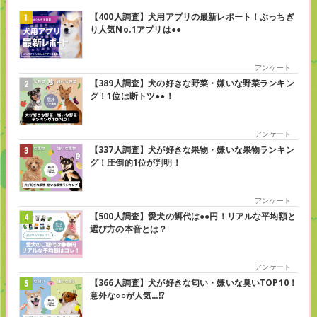
【400人調査】犬用アプリの最新レポート！ぶっちぎ
り人気No.1アプリは●●
アンケート
【389人調査】犬の好きな野菜・嫌いな野菜ランキン
グ！1位は断トツ●●！
アンケート
【337人調査】犬が好きな果物・嫌いな果物ランキン
グ！圧倒的1位が判明！
アンケート
【500人調査】愛犬の餌代は●●円！リアルな平均額と
選び方の本音とは？
アンケート
【366人調査】犬が好きな匂い・嫌いな臭いTOP10！
意外な○○が人気…⁉