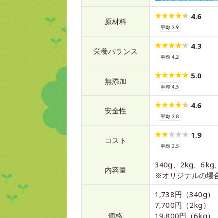
4.6
原材料
4.3
栄養バランス
5.0
無添加
4.6
安全性
1.9
コスト
340g、2kg、6kg、
内容量
※オリジナルの場
1,738円（340g）
7,700円（2kg）
価格
19,800円（6kg）