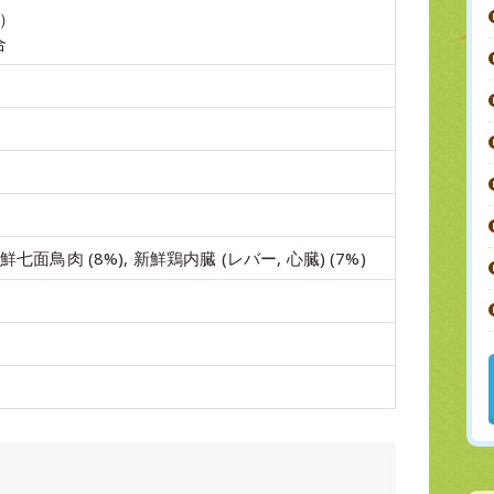
g）
合
新鮮七面鳥肉 (8%), 新鮮鶏内臓 (レバー, 心臓) (7%)