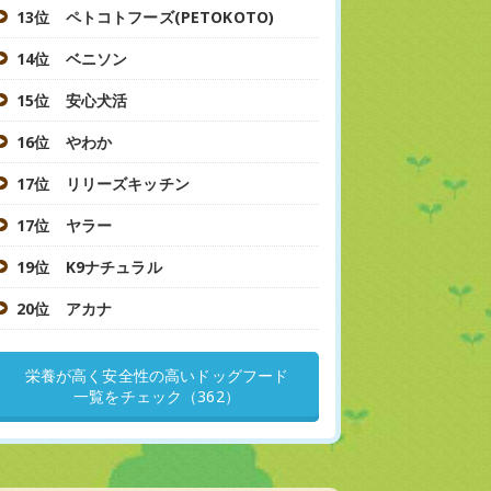
13位 ペトコトフーズ(PETOKOTO)
14位 ベニソン
15位 安心犬活
16位 やわか
17位 リリーズキッチン
17位 ヤラー
19位 K9ナチュラル
20位 アカナ
栄養が高く安全性の高いドッグフード
一覧をチェック（362）