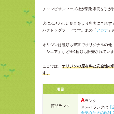
チャンピオンフーズ社が製造販売を手が
犬にふさわしい食事をより忠実に再現す
パクドッグフードです。あの「
アカナ
」
オリジンは種類も豊富でオリジナルの他
「シニア」など全9種類も販売されてい
ここでは、
オリジンの原材料と安全性の
す。
項目
A
ランク
商品ランク
※S～Fランクは
【
全安心な犬の餌は