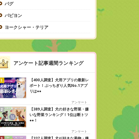
パグ
パピヨン
ヨークシャー・テリア
アンケート記事週間ランキング
【400人調査】犬用アプリの最新レ
ポート！ぶっちぎり人気No.1アプ
リは●●
アンケート
【389人調査】犬の好きな野菜・嫌
いな野菜ランキング！1位は断トツ
●●！
アンケート
【337人調査】犬が好きな果物・嫌