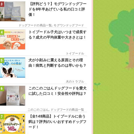
【評判どう？】モグワンドッグフー
ドを8年半あげている私の口コミ評
価！
ドッグフードの商品一覧
,
モグワンドッグフード
トイプードル子犬はいつまで成長す
る？成犬の平均体重や大きさとは！
トイプードル
犬が小刻みに震える原因とその理
由！病気と判断するのは早いかも？
犬のトラブル
このこのごはんドッグフードを愛犬
に試した口コミ！安全性や評判は？
このこのごはん
,
ドッグフードの商品一覧
【全148商品】トイプードルに合う
餌は？評判のいいおすすめドッグフ
ード！