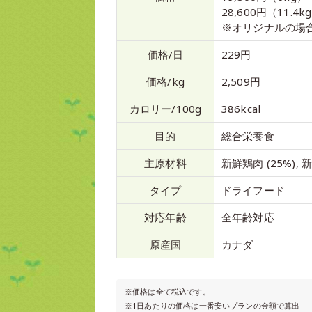
28,600円（11.4k
※オリジナルの場
価格/日
229円
価格/kg
2,509円
カロリー/100g
386kcal
目的
総合栄養食
主原材料
新鮮鶏肉 (25%), 
タイプ
ドライフード
対応年齢
全年齢対応
原産国
カナダ
※価格は全て税込です。
※1日あたりの価格は一番安いプランの金額で算出