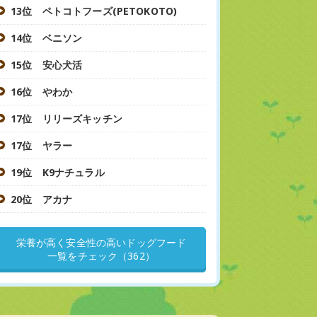
13位 ペトコトフーズ(PETOKOTO)
14位 ベニソン
15位 安心犬活
16位 やわか
17位 リリーズキッチン
17位 ヤラー
19位 K9ナチュラル
20位 アカナ
栄養が高く安全性の高いドッグフード
一覧をチェック（362）