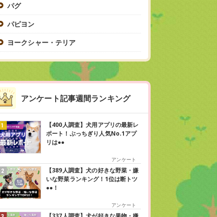
パグ
パピヨン
ヨークシャー・テリア
アンケート記事週間ランキング
【400人調査】犬用アプリの最新レ
ポート！ぶっちぎり人気No.1アプ
リは●●
アンケート
【389人調査】犬の好きな野菜・嫌
いな野菜ランキング！1位は断トツ
●●！
アンケート
【337人調査】犬が好きな果物・嫌