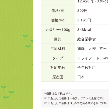
12,420円（3.9kg
価格/日
322円
価格/kg
3,185円
カロリー/100g
348kcal
目的
総合栄養食
主原材料
鶏肉、大麦、玄米
タイプ
ドライフード／や
対応年齢
全年齢対応
原産国
日本
※価格は全て税込です。
※1日あたりの価格は一番安いプランの金額で算出
※1日あたりの価格は5kgの去勢済み成犬を例に算出