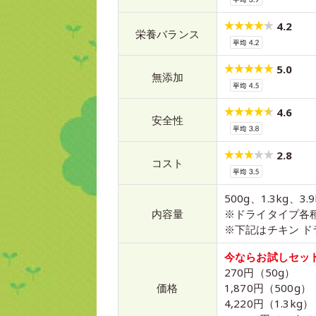
4.2
栄養バランス
5.0
無添加
4.6
安全性
2.8
コスト
500g、1.3kg、3.
内容量
※ドライタイプ各
※下記はチキン 
今ならお試しセットが
270円（50g）
価格
1,870円（500g）
4,220円（1.3kg）