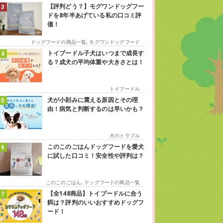
【評判どう？】モグワンドッグフー
ドを8年半あげている私の口コミ評
価！
ドッグフードの商品一覧
,
モグワンドッグフード
トイプードル子犬はいつまで成長す
る？成犬の平均体重や大きさとは！
トイプードル
犬が小刻みに震える原因とその理
由！病気と判断するのは早いかも？
犬のトラブル
このこのごはんドッグフードを愛犬
に試した口コミ！安全性や評判は？
このこのごはん
,
ドッグフードの商品一覧
【全148商品】トイプードルに合う
餌は？評判のいいおすすめドッグフ
ード！