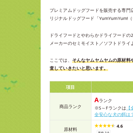
プレミアムドッグフードを販売する専門店
リジナルドッグフード「YumYumYum
ドライフードとやわらかドライフードの
メーカーのセミモイスト／ソフトドライ
ここでは、
そんなヤムヤムヤムの原材料
査していきたいと思います。
項目
A
ランク
商品ランク
※S～Fランクは
【
全安心な犬の餌は
4.6
原材料