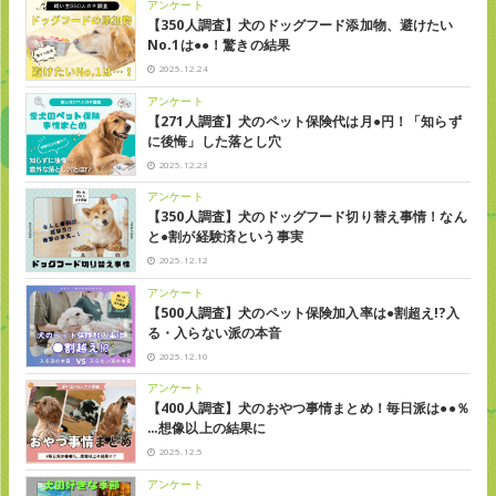
アンケート
【350人調査】犬のドッグフード添加物、避けたい
No.1は●●！驚きの結果
2025.12.24
アンケート
【271人調査】犬のペット保険代は月●円！「知らず
に後悔」した落とし穴
2025.12.23
アンケート
【350人調査】犬のドッグフード切り替え事情！なん
と●割が経験済という事実
2025.12.12
アンケート
【500人調査】犬のペット保険加入率は●割超え!?入
る・入らない派の本音
2025.12.10
アンケート
【400人調査】犬のおやつ事情まとめ！毎日派は●●％
…想像以上の結果に
2025.12.5
アンケート