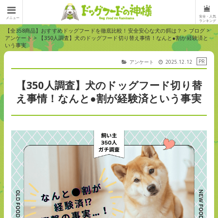
安全・人気
メニュー
ランキング
【全358商品】おすすめドッグフードを徹底比較！安全安心な犬の餌は？
>
ブログ
>
アンケート
>
【350人調査】犬のドッグフード切り替え事情！なんと●割が経験済と
いう事実
アンケート
2025.12.12
【350人調査】犬のドッグフード切り替
え事情！なんと●割が経験済という事実