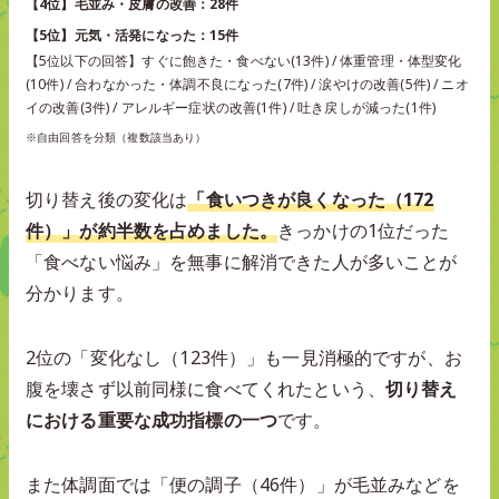
【4位】毛並み・皮膚の改善：28件
【5位】元気・活発になった：15件
【5位以下の回答】すぐに飽きた・食べない(13件) / 体重管理・体型変化
(10件) / 合わなかった・体調不良になった(7件) / 涙やけの改善(5件) / ニオ
イの改善(3件) / アレルギー症状の改善(1件) / 吐き戻しが減った(1件)
※自由回答を分類（複数該当あり）
切り替え後の変化は
「食いつきが良くなった（172
件）」が約半数を占めました。
きっかけの1位だった
「食べない悩み」を無事に解消できた人が多いことが
分かります。
2位の「変化なし（123件）」も一見消極的ですが、お
腹を壊さず以前同様に食べてくれたという、
切り替え
における重要な成功指標の一つ
です。
また体調面では「便の調子（46件）」が毛並みなどを