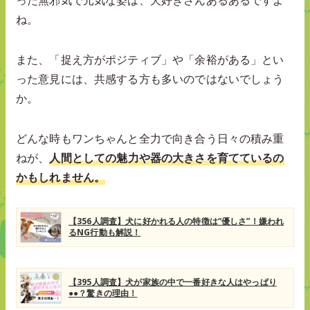
ね。
また、「捉え方がポジティブ」や「余裕がある」とい
った意見には、共感する方も多いのではないでしょう
か。
どんな時もワンちゃんと全力で向き合う日々の積み重
ねが、
人間としての魅力や器の大きさを育てているの
かもしれません。
【356人調査】犬に好かれる人の特徴は“優しさ”！嫌われ
るNG行動も解説！
【395人調査】犬が家族の中で一番好きな人はやっぱり
●●？驚きの理由！