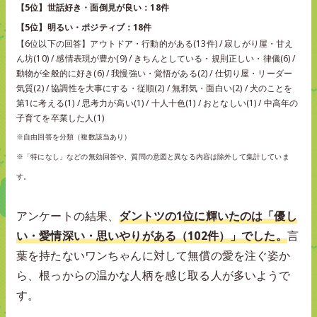
【5位】世話好き・面倒見が良い：18件
【5位】明るい・ポジティブ：18件
【6位以下の回答】アウトドア・行動的がある(13件) / 寂しがり屋・甘え
ん坊(10) / 感情表現が豊か(9) / きちんとしている・規則正しい・律儀(6) /
動物が全般的に好き(6) / 我慢強い・覚悟がある(2) / 仕切り屋・リーダー
気質(2) / 協調性を大事にする・従順(2) / 無邪気・面白い(2) / 犬のことを
第1に考える(1) / 思考力が高い(1) / 十人十色(1) / おとなしい(1) / 中高年の
子育てを卒業した人(1)
※自由回答を分類（複数該当あり）
※「特になし」などの無効回答や、質問の意図と異なる内容は除外して集計していま
す。
アンケートの結果、
ダントツの1位に輝いたのは「優し
い・愛情深い・思いやりがある（102件）」でした。
言
葉を持たないワンちゃんに対して無償の愛を注ぐ姿か
ら、根っからの温かな人柄を感じ取る人が多いようで
す。