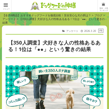
安全・人気
メニュー
ランキング
【全358商品】おすすめドッグフードを徹底比較！安全安心な犬の餌は？
>
ブログ
>
アンケート
>
【350人調査】犬好きな人の性格あるある！1位は「●●」という驚きの
結果
アンケート
2026.3.20
【350人調査】犬好きな人の性格あるあ
る！1位は「●●」という驚きの結果