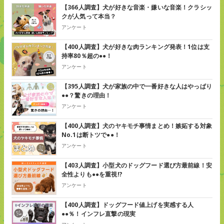
【366人調査】犬が好きな音楽・嫌いな音楽！クラシッ
クが人気って本当？
アンケート
【400人調査】犬が好きな肉ランキング発表！1位は支
持率80％超の●●！
アンケート
【395人調査】犬が家族の中で一番好きな人はやっぱり
●●？驚きの理由！
アンケート
【400人調査】犬のヤキモチ事情まとめ！嫉妬する対象
No.1は断トツで●●！
アンケート
【403人調査】小型犬のドッグフード選び方最前線！安
全性よりも●●を重視!?
アンケート
【400人調査】ドッグフード値上げを実感する人
●●％！インフレ直撃の現実