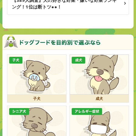
ング！1位は断トツ●●！
子犬
成犬