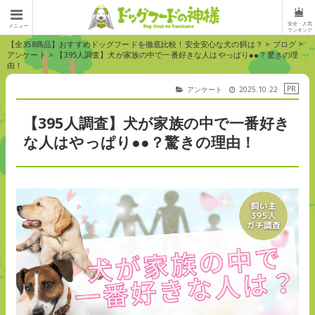
安全・人気
メニュー
ランキング
【全358商品】おすすめドッグフードを徹底比較！安全安心な犬の餌は？
>
ブログ
>
アンケート
>
【395人調査】犬が家族の中で一番好きな人はやっぱり●●？驚きの理
由！
アンケート
2025.10.22
【395人調査】犬が家族の中で一番好き
な人はやっぱり●●？驚きの理由！