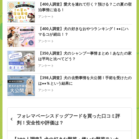
【400人調査】愛犬を連れて行く？預ける？この夏の宿
泊事情に迫る！
アンケート
【400人調査】犬の好きなおやつランキング！●●にハ
マるコが続出！？
アンケート
【350人調査】犬のシャンプー事情まとめ！あなたの家
は平均と比べてどう？
アンケート
【398人調査】犬の去勢事情を大公開！手術を受けたの
は●●％という結果に
アンケート
フォレマベーシスドッグフードを買った口コミ評
判！安全性や評価は？
【389人調査】犬の好きな野菜・嫌いな野菜ランキ