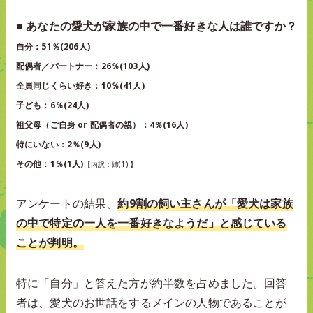
■ あなたの愛犬が家族の中で一番好きな人は誰ですか？
自分：51％(206人)
配偶者／パートナー：26％(103人)
全員同じくらい好き：10％(41人)
子ども：6％(24人)
祖父母（ご自身 or 配偶者の親）：4％(16人)
特にいない：2％(9人)
その他：1％(1人)
【内訳：姉(1) 】
アンケートの結果、
約9割の飼い主さんが「愛犬は家族
の中で特定の一人を一番好きなようだ」と感じている
ことが判明。
特に「自分」と答えた方が約半数を占めました。回答
者は、愛犬のお世話をするメインの人物であることが