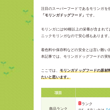
注目のスーパーフードであるモリンガを使っ
「モリンガドッグフード」
です。
モリンガには90種以上の栄養が含まれ
ニックモリンガなので安心感もあります
着色料や保存料などの安全とは言い難い
本記事では、モリンガドッグフードの実
ここでは、
モリンガドッグフードの原材
たいと思います。
項目
B
ランク
商品ランク
※S～Fランクは
【