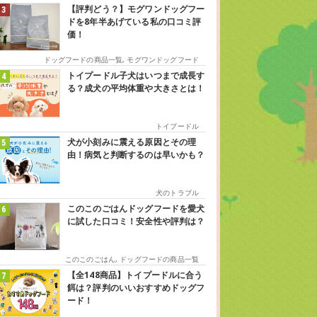
【評判どう？】モグワンドッグフー
ドを8年半あげている私の口コミ評
価！
ドッグフードの商品一覧
,
モグワンドッグフード
トイプードル子犬はいつまで成長す
る？成犬の平均体重や大きさとは！
トイプードル
犬が小刻みに震える原因とその理
由！病気と判断するのは早いかも？
犬のトラブル
このこのごはんドッグフードを愛犬
に試した口コミ！安全性や評判は？
このこのごはん
,
ドッグフードの商品一覧
【全148商品】トイプードルに合う
餌は？評判のいいおすすめドッグフ
ード！