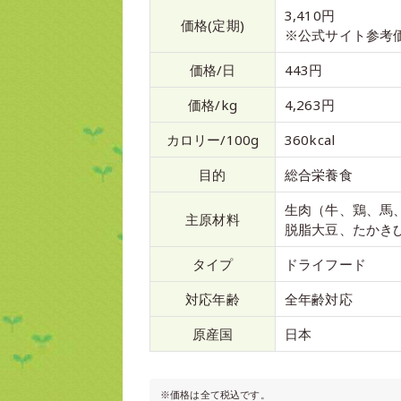
3,410円
価格(定期)
※公式サイト参考
価格/日
443円
価格/kg
4,263円
カロリー/100g
360kcal
目的
総合栄養食
生肉（牛、鶏、馬
主原材料
脱脂大豆、たかき
タイプ
ドライフード
対応年齢
全年齢対応
原産国
日本
※価格は全て税込です。