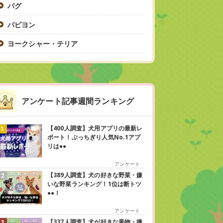
パグ
パピヨン
ヨークシャー・テリア
アンケート記事週間ランキング
【400人調査】犬用アプリの最新レ
ポート！ぶっちぎり人気No.1アプ
リは●●
アンケート
【389人調査】犬の好きな野菜・嫌
いな野菜ランキング！1位は断トツ
●●！
アンケート
【337人調査】犬が好きな果物・嫌