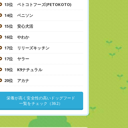
13位 ペトコトフーズ(PETOKOTO)
14位 ベニソン
15位 安心犬活
16位 やわか
17位 リリーズキッチン
17位 ヤラー
19位 K9ナチュラル
20位 アカナ
栄養が高く安全性の高いドッグフード
一覧をチェック（362）