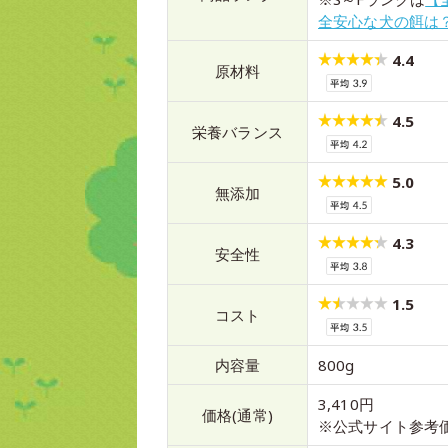
全安心な犬の餌は
4.4
原材料
4.5
栄養バランス
5.0
無添加
4.3
安全性
1.5
コスト
内容量
800g
3,410円
価格(通常)
※公式サイト参考