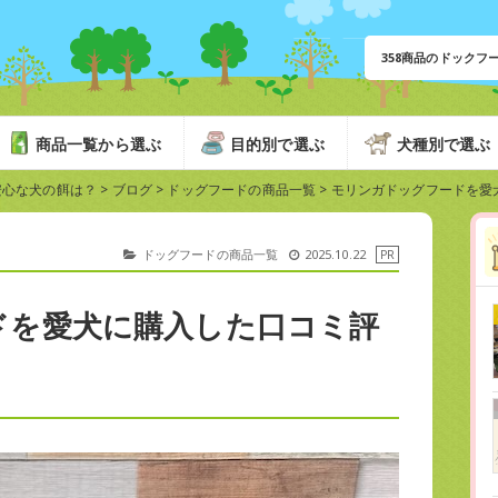
358商品のドック
商品一覧から選ぶ
目的別で選ぶ
犬種別で選ぶ
安心な犬の餌は？
>
ブログ
>
ドッグフードの商品一覧
>
モリンガドッグフードを愛
ドッグフードの商品一覧
2025.10.22
ドを愛犬に購入した口コミ評
？