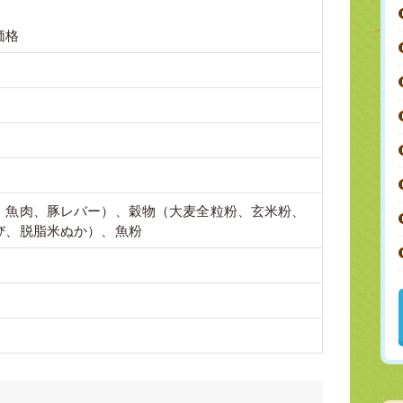
価格
、魚肉、豚レバー）、穀物（大麦全粒粉、玄米粉、
び、脱脂米ぬか）、魚粉