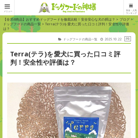
安全・人気
メニュー
ランキング
【全358商品】おすすめドッグフードを徹底比較！安全安心な犬の餌は？
>
ブログ
>
ドッグフードの商品一覧
>
Terra(テラ)を愛犬に買った口コミ評判！安全性や評価
は？
ドッグフードの商品一覧
2025.10.22
Terra(テラ)を愛犬に買った口コミ評
判！安全性や評価は？