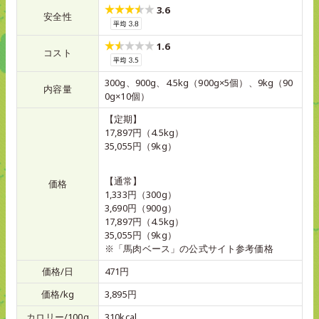
3.6
安全性
1.6
コスト
300g、900g、4.5kg（900g×5個）、9kg（90
内容量
0g×10個）
【定期】
17,897円（4.5kg）
35,055円（9kg）
【通常】
価格
1,333円（300g）
3,690円（900g）
17,897円（4.5kg）
35,055円（9kg）
※「馬肉ベース」の公式サイト参考価格
価格/日
471円
価格/kg
3,895円
カロリー/100g
310kcal