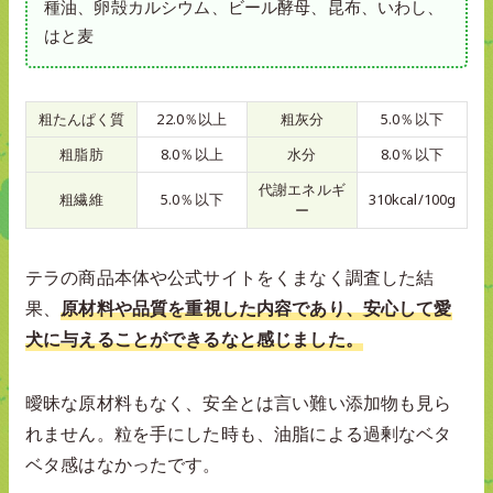
種油、卵殻カルシウム、ビール酵母、昆布、いわし、
はと麦
粗たんぱく質
22.0％以上
粗灰分
5.0％以下
粗脂肪
8.0％以上
水分
8.0％以下
代謝エネルギ
粗繊維
5.0％以下
310kcal/100g
ー
テラの商品本体や公式サイトをくまなく調査した結
果、
原材料や品質を重視した内容であり、安心して愛
犬に与えることができるなと感じました。
曖昧な原材料もなく、安全とは言い難い添加物も見ら
れません。粒を手にした時も、油脂による過剰なベタ
ベタ感はなかったです。