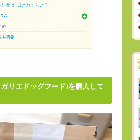
給餌量は1日どれくらい？
&A
とめ
基本情報
レガリエドッグフード)を購入して