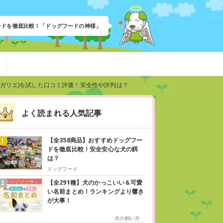
フードを徹底比較！「ドッグフードの神様」
レガリエ)を試した口コミ評価！安全性や評判は？
よく読まれる人気記事
【全358商品】おすすめドッグフー
ドを徹底比較！安全安心な犬の餌
は？
ドッグフード
【全291種】犬のかっこいい＆可愛
い名前まとめ！ランキングより響き
が大事！
犬の飼い方