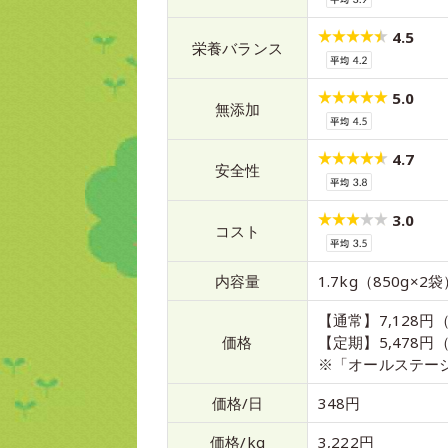
4.5
栄養バランス
5.0
無添加
4.7
安全性
3.0
コスト
内容量
1.7kg（850g×2
【通常】7,128円（
価格
【定期】5,478円（
※「オールステー
価格/日
348円
価格/kg
3,222円