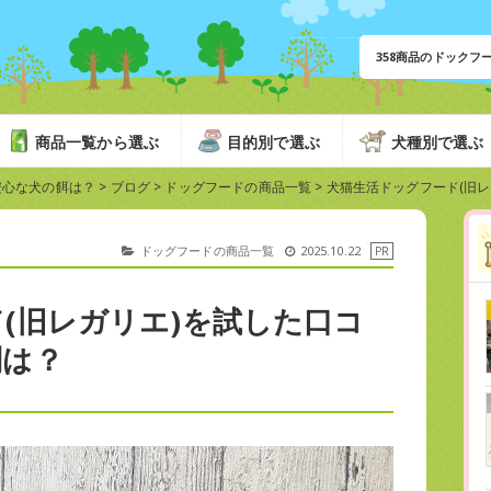
358商品のドック
商品一覧から選ぶ
目的別で選ぶ
犬種別で選ぶ
安心な犬の餌は？
>
ブログ
>
ドッグフードの商品一覧
>
犬猫生活ドッグフード(旧
ドッグフードの商品一覧
2025.10.22
(旧レガリエ)を試した口コ
判は？