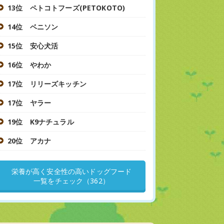
13位 ペトコトフーズ(PETOKOTO)
14位 ベニソン
15位 安心犬活
16位 やわか
17位 リリーズキッチン
17位 ヤラー
19位 K9ナチュラル
20位 アカナ
栄養が高く安全性の高いドッグフード
一覧をチェック（362）