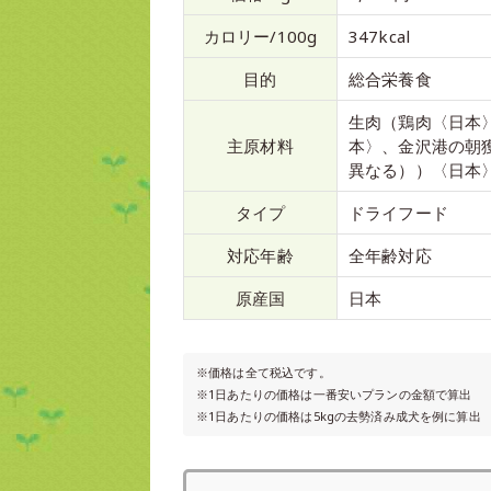
カロリー/100g
347kcal
目的
総合栄養食
生肉（鶏肉〈日本
主原材料
本〉、金沢港の朝
異なる））〈日本
タイプ
ドライフード
対応年齢
全年齢対応
原産国
日本
※価格は全て税込です。
※1日あたりの価格は一番安いプランの金額で算出
※1日あたりの価格は5kgの去勢済み成犬を例に算出