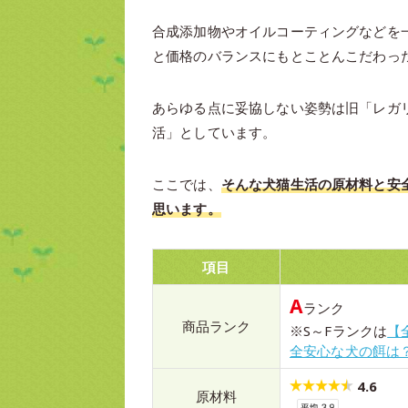
合成添加物やオイルコーティングなどを
と価格のバランスにもとことんこだわっ
あらゆる点に妥協しない姿勢は旧「レガ
活」としています。
ここでは、
そんな犬猫生活の原材料と安
思います。
項目
A
ランク
商品ランク
※S～Fランクは
【
全安心な犬の餌は
4.6
原材料