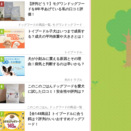
【評判どう？】モグワンドッグフー
ドを8年半あげている私の口コミ評
価！
ドッグフードの商品一覧
,
モグワンドッグフード
トイプードル子犬はいつまで成長す
る？成犬の平均体重や大きさとは！
トイプードル
犬が小刻みに震える原因とその理
由！病気と判断するのは早いかも？
犬のトラブル
このこのごはんドッグフードを愛犬
に試した口コミ！安全性や評判は？
このこのごはん
,
ドッグフードの商品一覧
【全148商品】トイプードルに合う
餌は？評判のいいおすすめドッグフ
ード！