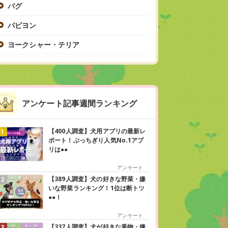
パグ
パピヨン
ヨークシャー・テリア
アンケート記事週間ランキング
【400人調査】犬用アプリの最新レ
ポート！ぶっちぎり人気No.1アプ
リは●●
アンケート
【389人調査】犬の好きな野菜・嫌
いな野菜ランキング！1位は断トツ
●●！
アンケート
【337人調査】犬が好きな果物・嫌