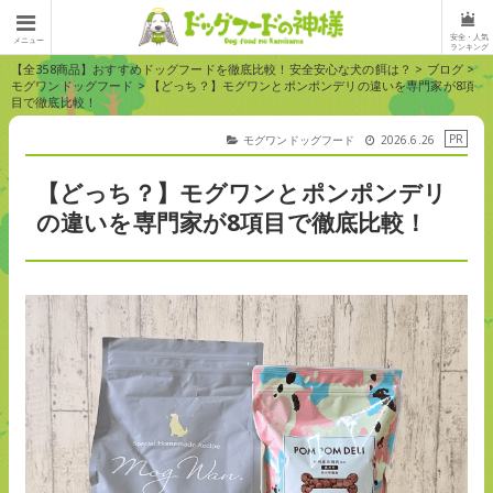
安全・人気
メニュー
ランキング
【全358商品】おすすめドッグフードを徹底比較！安全安心な犬の餌は？
>
ブログ
>
モグワンドッグフード
>
【どっち？】モグワンとポンポンデリの違いを専門家が8項
目で徹底比較！
モグワンドッグフード
2026.6.26
【どっち？】モグワンとポンポンデリ
の違いを専門家が8項目で徹底比較！