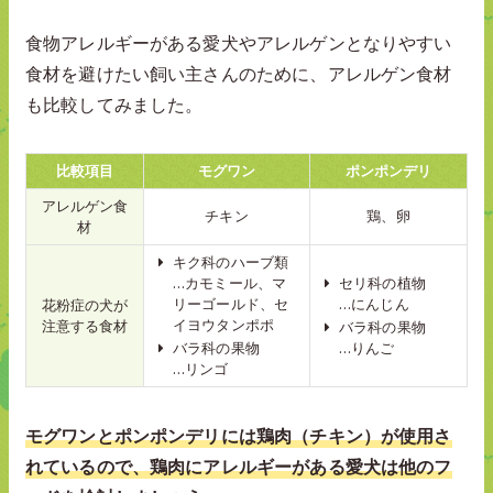
食物アレルギーがある愛犬やアレルゲンとなりやすい
食材を避けたい飼い主さんのために、アレルゲン食材
も比較してみました。
比較項目
モグワン
ポンポンデリ
アレルゲン食
チキン
鶏、卵
材
キク科のハーブ類
…カモミール、マ
セリ科の植物
リーゴールド、セ
…にんじん
花粉症の犬が
イヨウタンポポ
注意する食材
バラ科の果物
バラ科の果物
…りんご
…リンゴ
モグワンとポンポンデリには鶏肉（チキン）が使用さ
れているので、鶏肉にアレルギーがある愛犬は他のフ