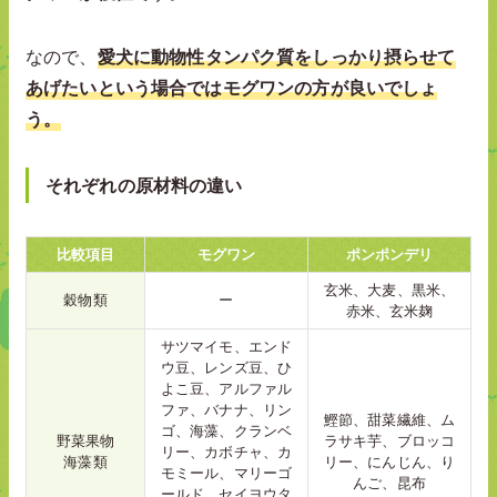
なので、
愛犬に動物性タンパク質をしっかり摂らせて
あげたいという場合ではモグワンの方が良いでしょ
う。
それぞれの原材料の違い
比較項目
モグワン
ポンポンデリ
玄米、大麦、黒米、
穀物類
ー
赤米、玄米麹
サツマイモ、エンド
ウ豆、レンズ豆、ひ
よこ豆、アルファル
ファ、バナナ、リン
鰹節、甜菜繊維、ム
ゴ、海藻、クランベ
野菜果物
ラサキ芋、ブロッコ
リー、カボチャ、カ
海藻類
リー、にんじん、り
モミール、マリーゴ
んご、昆布
ールド、セイヨウタ