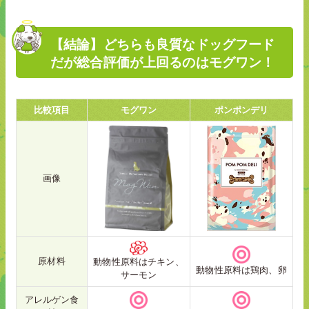
【結論】どちらも良質なドッグフード
だが総合評価が上回るのはモグワン！
比較項目
モグワン
ポンポンデリ
画像
原材料
動物性原料はチキン、
動物性原料は鶏肉、卵
サーモン
アレルゲン食