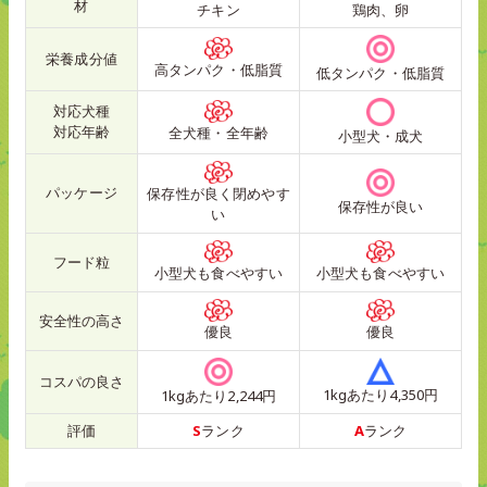
材
チキン
鶏肉、卵
栄養成分値
高タンパク・低脂質
低タンパク・低脂質
対応犬種
対応年齢
全犬種・全年齢
小型犬・成犬
パッケージ
保存性が良く閉めやす
保存性が良い
い
フード粒
小型犬も食べやすい
小型犬も食べやすい
安全性の高さ
優良
優良
コスパの良さ
1kgあたり4,350円
1kgあたり2,244円
評価
S
ランク
A
ランク