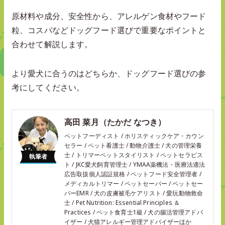
原材料や成分、安全性から、アレルゲン食材やフード
粒、コスパなどドッグフード選びで重要なポイントと
合わせて解説します。
より愛犬に合うのはどちらか、ドッグフード選びの参
考にしてください。
高田 菜月（たかだ なつき）
ペットフーディスト / ホリスティックケア・カウン
セラー / ペット看護士 / 動物介護士 / 犬の管理栄養
士 / トリマーペットスタイリスト / ペットセラピス
執筆者
ト / JKC愛犬飼育管理士 / YMAA薬機法・医療法適法
広告取扱個人認証規格 / ペットフード安全管理者 /
メディカルトリマー / ペットセーバー / ペットセー
バーEMR / 犬の皮膚被毛ケアリスト / 愛玩動物救命
士 / Pet Nutrition: Essential Principles ＆
Practices / ペット食育士1級 / 犬の腸活管理アドバ
イザー / 犬猫アレルギー管理アドバイザーほか