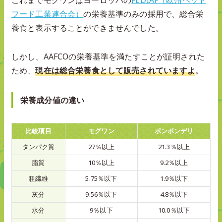
フード工業連合会）
の栄養基準のみの採用で、総合栄
養食と表示することができませんでした。
しかし、AAFCOの栄養基準を満たすことが証明された
ため、
現在は総合栄養食として販売されていますよ
。
栄養成分値の違い
比較項目
モグワン
ポンポンデリ
タンパク質
27％以上
21.3％以上
脂質
10％以上
9.2％以上
粗繊維
5.75％以下
1.9％以下
灰分
9.56％以下
4.8％以下
水分
9％以下
10.0％以下