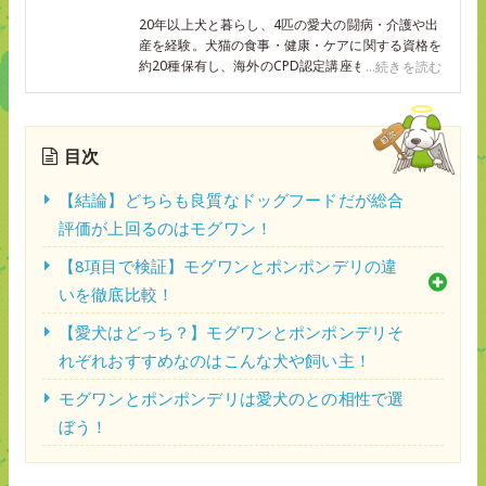
20年以上犬と暮らし、4匹の愛犬の闘病・介護や出
産を経験。犬猫の食事・健康・ケアに関する資格を
約20種保有し、海外のCPD認定講座も複数修了して
...続きを読む
いる。ペットに関する記事の執筆・監修や商品開発
アドバイスに携わるほか、老犬相談窓口「いぬのじ
かん」を運営し、飼い主さまのサポートも行ってい
る。現在もチワックス2匹、ポメチワ1匹、カニンヘ
目次
ンダックス1匹の4匹の愛犬と暮らし、実店舗での老
犬のトータルケアサロン開業を目指す。
【結論】どちらも良質なドッグフードだが総合
評価が上回るのはモグワン！
【8項目で検証】モグワンとポンポンデリの違
いを徹底比較！
【愛犬はどっち？】モグワンとポンポンデリそ
れぞれおすすめなのはこんな犬や飼い主！
モグワンとポンポンデリは愛犬のとの相性で選
ぼう！