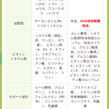
ンポポ、トマト、シ
ョウガ、アスパラガ
ス、パパイヤ
サーモンオイル2%、
米油、
DHA含有精製
油脂類
ココナッツオイル
魚油
セレン酵母、ミネラ
ミネラル類（亜鉛、
ル類(卵殻未焼成カル
鉄、マンガン、ヨウ
シウム、塩化カリウ
素）、ビタミン類
ム、グルコン酸亜
（A、D3、E、チアミ
鉛、ピロリン酸第二
ビタミン
ン、リボフラビン、
鉄、グルコン酸銅)、
ミネラル類
ナイアシン、パント
ビタミン類(ビタミン
テン酸、ピリドキシ
A、ビタミンD、ビタ
ン、ビオチン、葉
ミンE、ビタミンB2、
酸、コバラミン、コ
ビタミンB12、パント
リン）
テン酸カルシウム)
ビール酵母、グルコ
フラクトオリゴ
サミン、メチルスル
糖、、イヌリン(水溶
サポート成分
フォニルメタン（MS
性食物繊維)、コラー
M）、コンドロイチ
ゲンペプチド、乳酸
ン、乳酸菌
菌