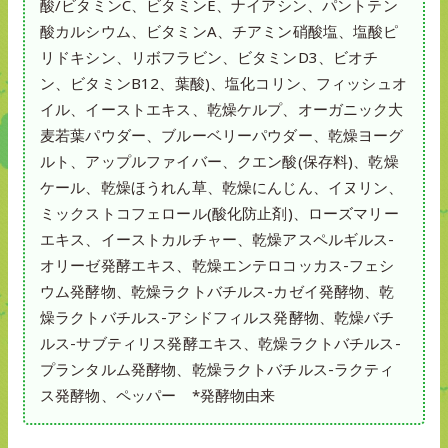
酸/ビタミンC、ビタミンE、ナイアシン、パントテン
酸カルシウム、ビタミンA、チアミン硝酸塩、塩酸ピ
リドキシン、リボフラビン、ビタミンD3、ビオチ
ン、ビタミンB12、葉酸)、塩化コリン、フィッシュオ
イル、イーストエキス、乾燥ケルプ、オーガニック大
麦若葉パウダー、ブルーベリーパウダー、乾燥ヨーグ
ルト、アップルファイバー、クエン酸(保存料)、乾燥
ケール、乾燥ほうれん草、乾燥にんじん、イヌリン、
ミックストコフェロール(酸化防止剤)、ローズマリー
エキス、イーストカルチャー、乾燥アスペルギルス-
オリーゼ発酵エキス、乾燥エンテロコッカス-フェシ
ウム発酵物、乾燥ラクトバチルス-カゼイ発酵物、乾
燥ラクトバチルス-アシドフィルス発酵物、乾燥バチ
ルス-サブティリス発酵エキス、乾燥ラクトバチルス-
プランタルム発酵物、乾燥ラクトバチルス-ラクティ
ス発酵物、ペッパー *発酵物由来