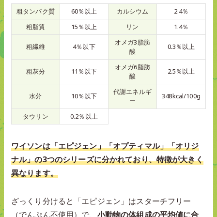
粗タンパク質
60％以上
カルシウム
2.4％
粗脂質
15％以上
リン
1.4％
オメガ3脂肪
粗繊維
4％以下
0.3％以上
酸
オメガ6脂肪
粗灰分
11％以下
2.5％以上
酸
代謝エネルギ
水分
10％以下
348kcal/100g
ー
タウリン
0.2％以上
ワイソンは「エピジェン」「オプティマル」「オリジ
ナル」の3つのシリーズに分かれており、特徴が大きく
異なります。
ざっくり分けると「エピジェン」はスターチフリー
（でんぷん不使用）で、
小動物の体組成の平均値に合