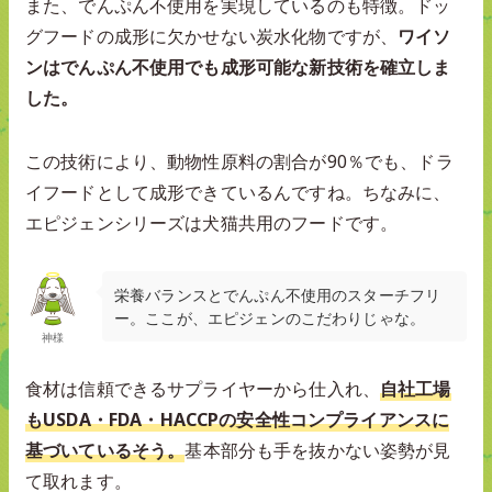
また、でんぷん不使用を実現しているのも特徴。ドッ
グフードの成形に欠かせない炭水化物ですが、
ワイソ
ンはでんぷん不使用でも成形可能な新技術を確立しま
した。
この技術により、動物性原料の割合が90％でも、ドラ
イフードとして成形できているんですね。ちなみに、
エピジェンシリーズは犬猫共用のフードです。
栄養バランスとでんぷん不使用のスターチフリ
ー。ここが、エピジェンのこだわりじゃな。
神様
食材は信頼できるサプライヤーから仕入れ、
自社工場
もUSDA・FDA・HACCPの安全性コンプライアンスに
基づいているそう。
基本部分も手を抜かない姿勢が見
て取れます。