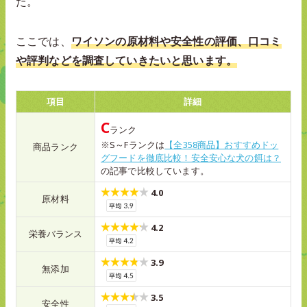
た。
ここでは、
ワイソンの原材料や安全性の評価、口コミ
や評判などを調査していきたいと思います。
項目
詳細
C
ランク
※S～Fランクは
【全358商品】おすすめドッ
商品ランク
グフードを徹底比較！安全安心な犬の餌は？
の記事で比較しています。
4.0
原材料
4.2
栄養バランス
3.9
無添加
3.5
安全性