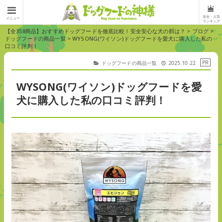
安全・人気
メニュー
ランキング
【全358商品】おすすめドッグフードを徹底比較！安全安心な犬の餌は？
>
ブログ
>
ドッグフードの商品一覧
>
WYSONG(ワイソン)ドッグフードを愛犬に購入した私の
口コミ評判！
ドッグフードの商品一覧
2025.10.22
WYSONG(ワイソン)ドッグフードを愛
犬に購入した私の口コミ評判！