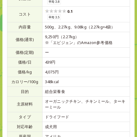
0.1
コスト
内容量
500g、2.27kg、9.08kg（2.27kg×4袋）
9,250円（2.27kg）
価格(通常)
※「エピジェン」のAmazon参考価格
価格(定期)
ー
価格/日
439円
価格/kg
4,075円
カロリー/100g
348kcal
目的
総合栄養食
オーガニックチキン、チキンミール、ターキ
主原材料
ーミール
タイプ
ドライフード
対応年齢
成犬用
原産国
アメリカ