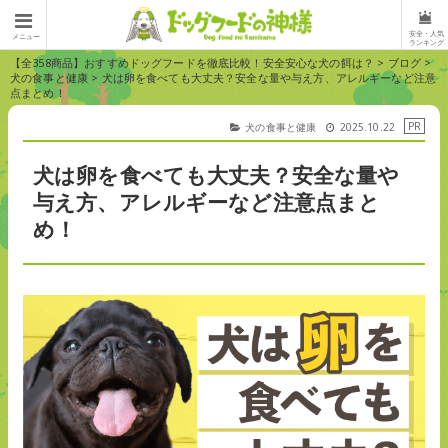
安全・人気
メニュー
ランキング
【全358商品】おすすめドッグフードを徹底比較！安全安心な犬の餌は？
>
ブログ
>
犬の食事と健康
>
犬は卵を食べても大丈夫？安全な量や与え方、アレルギーなど注意
点まとめ！
犬の食事と健康
2025.10.22
犬は卵を食べても大丈夫？安全な量や
与え方、アレルギーなど注意点まと
め！