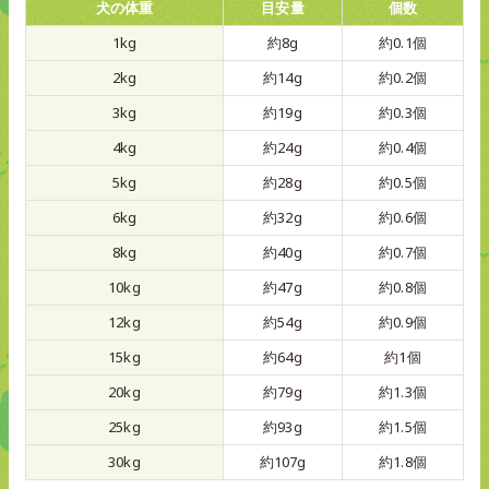
犬の体重
目安量
個数
1kg
約8g
約0.1個
2kg
約14g
約0.2個
3kg
約19g
約0.3個
4kg
約24g
約0.4個
5kg
約28g
約0.5個
6kg
約32g
約0.6個
8kg
約40g
約0.7個
10kg
約47g
約0.8個
12kg
約54g
約0.9個
15kg
約64g
約1個
20kg
約79g
約1.3個
25kg
約93g
約1.5個
30kg
約107g
約1.8個