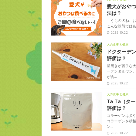
愛犬がおや
法は？
「うちの犬ね、お
こんな状態ではあ
2025.10.22
犬の食事と健康
ドクターデ
評価は？
歯磨きが苦手な
ーデンタルワン。
が含…
2025.10.22
犬の食事と健康
Ta-Ta（
評価は？
コラーゲンは犬や
コラーゲンを積極
ン…
2025.10.22