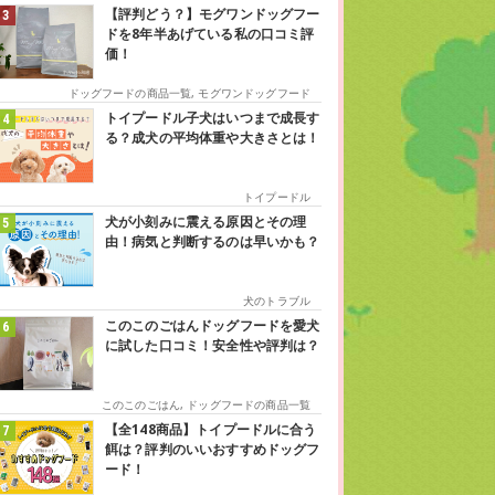
【評判どう？】モグワンドッグフー
ドを8年半あげている私の口コミ評
価！
ドッグフードの商品一覧
,
モグワンドッグフード
トイプードル子犬はいつまで成長す
る？成犬の平均体重や大きさとは！
トイプードル
犬が小刻みに震える原因とその理
由！病気と判断するのは早いかも？
犬のトラブル
このこのごはんドッグフードを愛犬
に試した口コミ！安全性や評判は？
このこのごはん
,
ドッグフードの商品一覧
【全148商品】トイプードルに合う
餌は？評判のいいおすすめドッグフ
ード！