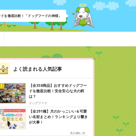
フードを徹底比較！「ドッグフードの神様」
よく読まれる人気記事
【全358商品】おすすめドッグフー
ドを徹底比較！安全安心な犬の餌
は？
ドッグフード
【全291種】犬のかっこいい＆可愛
い名前まとめ！ランキングより響き
が大事！
犬の飼い方