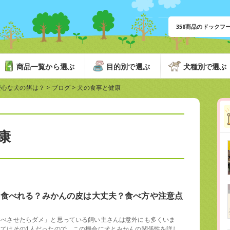
358商品のドック
商品一覧から選ぶ
目的別で選ぶ
犬種別で選ぶ
安心な犬の餌は？
>
ブログ
>
犬の食事と健康
康
を食べれる？みかんの皮は大丈夫？食べ方や注意点
食べさせたらダメ」と思っている飼い主さんは意外にも多くいま
つてはその1人だったので、この機会に犬とみかんの関係性を詳し