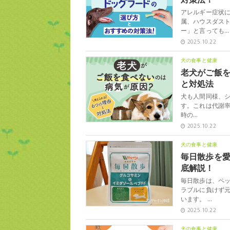
アレルギー症状
属、ハウスダス
ー」と言っても…
2025.10.22
犬の食事と健康
老犬がご飯を
と対処法
犬も人間同様、
す。これは代謝率
時の…
2025.10.22
犬の食事と健康
毎日散歩を
底解説！
毎日散歩は、ペ
ラブルに負けず
います。 …
2025.10.22
犬の食事と健康