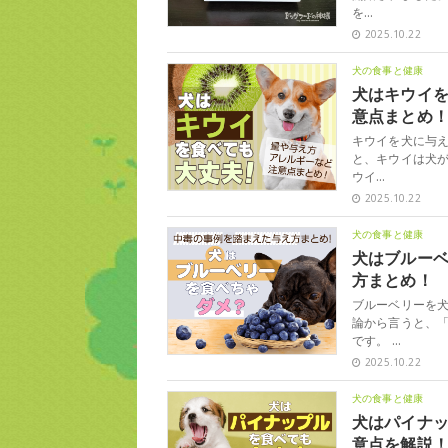
を…
2025.10.22
犬の食事と健康
犬はキウイ
意点まとめ
キウイを犬に与
と、キウイは犬が
ウイ…
2025.10.22
犬の食事と健康
犬はブルー
方まとめ！
ブルーベリーを
論から言うと、
です。 …
2025.10.22
犬の食事と健康
犬はパイナ
意点を解説