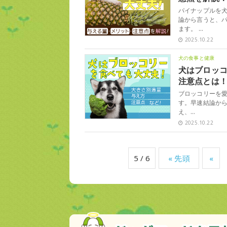
パイナップルを
論から言うと、
ます。 …
2025.10.22
犬の食事と健康
犬はブロッ
注意点とは
ブロッコリーを
す。早速結論から
え、…
2025.10.22
5 / 6
« 先頭
«