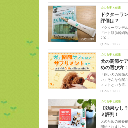
犬の食事と健康
ドクターワ
評価は？
ドクターワンデ
「ヒト脂肪幹細
202…
2025.10.22
犬の食事と健康
犬の関節ケア
めの選び方
「飼い犬の関節
い」そんな心配
メントという選…
2025.10.22
犬の食事と健康
【効果なし
ミ評判！
犬のための栄養補
開始されました。