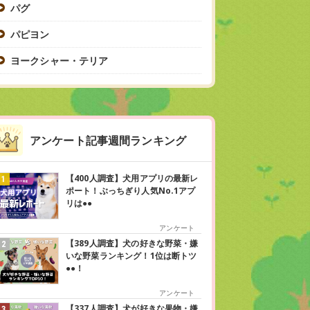
パグ
パピヨン
ヨークシャー・テリア
アンケート記事週間ランキング
【400人調査】犬用アプリの最新レ
ポート！ぶっちぎり人気No.1アプ
リは●●
アンケート
【389人調査】犬の好きな野菜・嫌
いな野菜ランキング！1位は断トツ
●●！
アンケート
【337人調査】犬が好きな果物・嫌