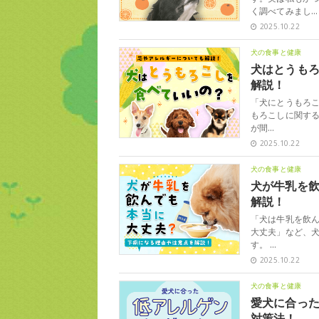
く調べてみまし…
2025.10.22
犬の食事と健康
犬はとうも
解説！
「犬にとうもろこ
もろこしに関す
が間…
2025.10.22
犬の食事と健康
犬が牛乳を
解説！
「犬は牛乳を飲
大丈夫」など、
す。 …
2025.10.22
犬の食事と健康
愛犬に合っ
対策法！