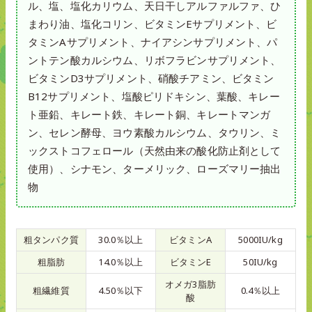
ル、塩、塩化カリウム、天日干しアルファルファ、ひ
まわり油、塩化コリン、ビタミンEサプリメント、ビ
タミンAサプリメント、ナイアシンサプリメント、パ
ントテン酸カルシウム、リボフラビンサプリメント、
ビタミンD3サプリメント、硝酸チアミン、ビタミン
B12サプリメント、塩酸ピリドキシン、葉酸、キレー
ト亜鉛、キレート鉄、キレート銅、キレートマンガ
ン、セレン酵母、ヨウ素酸カルシウム、タウリン、ミ
ックストコフェロール（天然由来の酸化防止剤として
使用）、シナモン、ターメリック、ローズマリー抽出
物
粗タンパク質
30.0％以上
ビタミンA
5000IU/kg
粗脂肪
14.0％以上
ビタミンE
50IU/kg
オメガ3脂肪
粗繊維質
4.50％以下
0.4％以上
酸