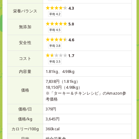
4.3
栄養バランス
5.0
無添加
4.6
安全性
1.7
コスト
内容量
1.81kg、4.98kg
7,838円（1.81kg）
18,150円（4.98kg）
価格
※「ターキー＆チキンレシピ」のAmazon参
考価格
価格/日
379円
価格/kg
3,645円
カロリー/100g
360kcal
目的
総合栄養食