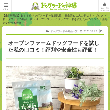
安全・人気
メニュー
ランキング
【全358商品】おすすめドッグフードを徹底比較！安全安心な犬の餌は？
>
ブログ
>
ドッグフードの商品一覧
>
オープンファームドッグフードを試した私の口コミ！評判
や安全性も評価！
ドッグフードの商品一覧
2025.10.22
オープンファームドッグフードを試し
た私の口コミ！評判や安全性も評価！