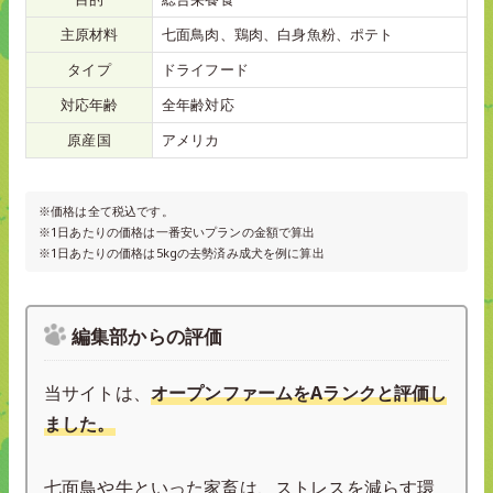
主原材料
七面鳥肉、鶏肉、白身魚粉、ポテト
タイプ
ドライフード
対応年齢
全年齢対応
原産国
アメリカ
※価格は全て税込です。
※1日あたりの価格は一番安いプランの金額で算出
※1日あたりの価格は5kgの去勢済み成犬を例に算出
編集部からの評価
当サイトは、
オープンファームをAランクと評価し
ました。
七面鳥や牛といった家畜は、ストレスを減らす環