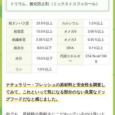
トリウム、酸化防止剤（ミックストコフェロール）
粗タンパク質
23.0％以上
カルシウム
1.2％以上
粗脂質
15.0％以上
オメガ6
3.00％以上
粗繊維質
3.05％以下
オメガ3
0.35％以上
粗灰分
8.0％以下
DHA
0.1％以上
代謝エネルギ
374.7kcal/100
水分
10.0％以下
ー
g
リン
1.0％以上
ナチュラリー・フレッシュの原材料と安全性を調査し
てみて、これといって気になる部分のない良質なドッ
グフードだなと感じました。
中でも、原材料の新鮮さにこだわっているのは良いと