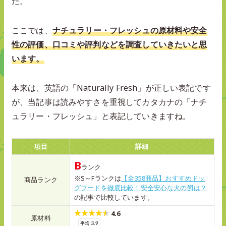
た。
ここでは、
ナチュラリー・フレッシュの原材料や安全
性の評価、口コミや評判などを調査していきたいと思
います。
本来は、英語の「Naturally Fresh」が正しい表記です
が、当記事は読みやすさを重視してカタカナの「ナチ
ュラリー・フレッシュ」と表記していきますね。
項目
詳細
B
ランク
※S～Fランクは
【全358商品】おすすめドッ
商品ランク
グフードを徹底比較！安全安心な犬の餌は？
の記事で比較しています。
4.6
原材料