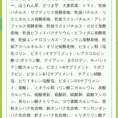
ー、ほうれん草、さつま芋、大麦若葉、トマト、乾燥
バチルス・サブティリス発酵産物、乾燥バチルス・リ
ケニホルミス発酵産物、乾燥ラクトバチルス・アシド
フィルス発酵産物、乾燥ラクトバチルス・カゼイ発酵
産物、乾燥ビフィドバクテリウム・ビフィダム発酵産
物、乾燥エンテロコッカス・フェシウム発酵産物、乾
燥アスペルギルス・オリゼ発酵産物、ビタミン類（塩
化コリン、ビタミンEサプリメント、L-アスコルビン
酸-2-ポリリン酸、ナイアシン、βカロテン、D-パント
テン酸カルシウム、ビタミンAサプリメント、リボフ
ラビン、ビタミンB12サプリメント、チアミン硝酸
塩、ピリドキシン塩酸塩、ビタミンD3サプリメン
ト、葉酸）、ミネラル類（リン酸二カルシウム、炭酸
カルシウム、硫酸亜鉛、硫酸鉄、硫酸銅、硫酸マンガ
ン、亜セレン酸ナトリウム、ヨウ素酸カルシウム、亜
鉛タンパク化合物、銅タンパク化合物、マンガンタン
パク化合物、鉄タンパク化合物）、トリポリリン酸ナ