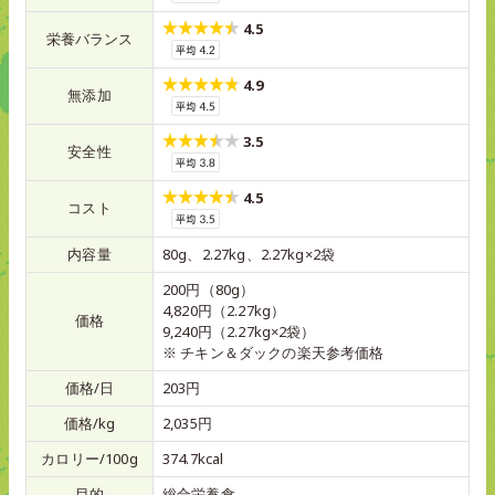
4.5
栄養バランス
4.9
無添加
3.5
安全性
4.5
コスト
内容量
80g、2.27kg、2.27kg×2袋
200円（80g）
4,820円（2.27kg）
価格
9,240円（2.27kg×2袋）
※ チキン＆ダックの楽天参考価格
価格/日
203円
価格/kg
2,035円
カロリー/100g
374.7kcal
目的
総合栄養食