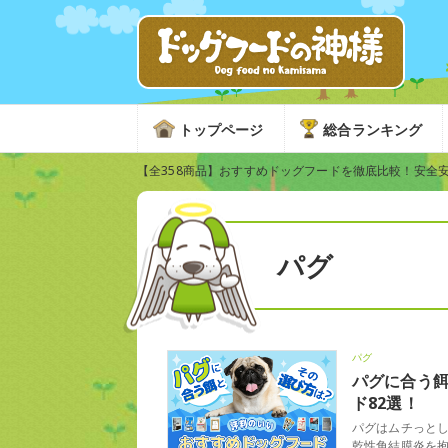
トップページ
総合ランキング
【全358商品】おすすめドッグフードを徹底比較！安全
パグ
パグ
パグに合う
ド82選！
パグはムチっと
乾性角結膜炎を抱