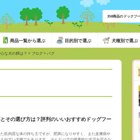
358商品のドック
商品一覧から選ぶ
目的別で選ぶ
犬種別で選ぶ
安心な犬の餌は？
>
ブログ
>
パグ
餌とその選び方は？評判のいいおすすめドッグフー
した筋肉質な体の持ち主ですが、肥満になりやすく、また皮膚病や
えやすい犬種でもあります。 そんなパグの健康的な生活を守るた