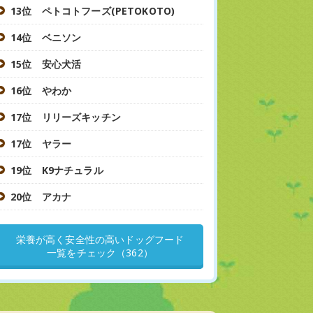
13位 ペトコトフーズ(PETOKOTO)
14位 ベニソン
15位 安心犬活
16位 やわか
17位 リリーズキッチン
17位 ヤラー
19位 K9ナチュラル
20位 アカナ
栄養が高く安全性の高いドッグフード
一覧をチェック（362）