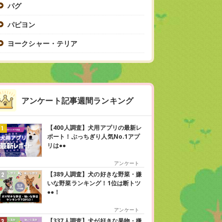
パグ
パピヨン
ヨークシャー・テリア
アンケート記事週間ランキング
【400人調査】犬用アプリの最新レ
ポート！ぶっちぎり人気No.1アプ
リは●●
アンケート
【389人調査】犬の好きな野菜・嫌
いな野菜ランキング！1位は断トツ
●●！
アンケート
【337人調査】犬が好きな果物・嫌