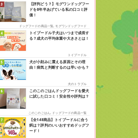
【評判どう？】モグワンドッグフー
ドを8年半あげている私の口コミ評
価！
ドッグフードの商品一覧
,
モグワンドッグフード
トイプードル子犬はいつまで成長す
る？成犬の平均体重や大きさとは！
トイプードル
犬が小刻みに震える原因とその理
由！病気と判断するのは早いかも？
犬のトラブル
このこのごはんドッグフードを愛犬
に試した口コミ！安全性や評判は？
このこのごはん
,
ドッグフードの商品一覧
【全148商品】トイプードルに合う
餌は？評判のいいおすすめドッグフ
ード！