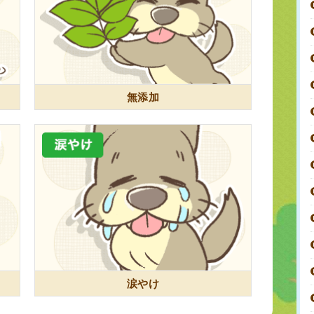
無添加
涙やけ