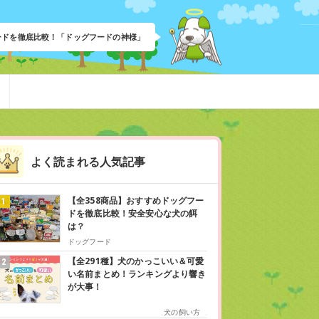
フードを徹底比較！「ドッグフードの神様」
よく読まれる人気記事
【全358商品】おすすめドッグフー
ドを徹底比較！安全安心な犬の餌
は？
ドッグフード
【全291種】犬のかっこいい＆可愛
い名前まとめ！ランキングより響き
が大事！
犬の飼い方