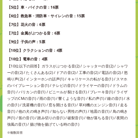
【5位】車・バイクの音：16票
【6位】救急車・消防車・サイレンの音：15票
【7位】花火の音：6票
【7位】金属がぶつかる音：6票
【9位】子供の声：5票
【10位】クラクションの音：4票
【10位】電車の音：4票
【10位以下の回答】ガラスがぶつかる音(2) / シャッターの音(2) / シャワ
ーの音(2) / たくさんある(2) / ドアの音(2) / 工事の音(2) / 電話の音(2) / 怒
鳴り声(2) / インターホンの話声(1) / キャリケースの転がる音(1) / スマホ
のバイブレーション音(1) / テレビの音(1) / ドライヤーの音(1) / ドラムの
音(1) / バリカンの音(1) / ビニールが裂ける音(1) / ブレーキ音(1) / ライザ
ップのCMの音(1) / 雨の音(1) / 響くような音(1) / 私の声(1) / 鐘の音(1) / 水
の音(1) / 洗濯機の音(1) / 窓を開ける音(1) / 草刈機のエンジン音(1) / 走る
音(1) / 他の犬の鳴き声(1) / 知らない男性の声(1) / 地震の音(1) / 鳥の鳴き
声(1) / 笛の音(1) / 踏み切りの音(1) / 破裂音(1) / 物が落ちる音(1) / 夜間の
強風の音(1) / 揚げ物を揚げている時の音(1)
※複数回答