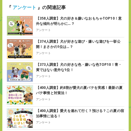
『
アンケート
』の関連記事
【358人調査】犬の好き＆嫌いなおもちゃTOP10！意
外な傾向が明らかに…？
アンケート
【374人調査】犬が好きな遊び・嫌いな遊びを一挙公
開！まさかの1位は…？
アンケート
【373人調査】犬の好きな色・嫌いな色TOP10！青・
黄ではない意外な1位！
アンケート
【400人調査】約8割が愛犬の夏バテを実感！最新の夏
バテ事情と対策法！
アンケート
【400人調査】愛犬を連れて行く？預ける？この夏の宿
泊事情に迫る！
アンケート