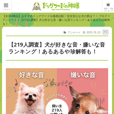
安全・人気
メニュー
ランキング
【全358商品】おすすめドッグフードを徹底比較！安全安心な犬の餌は？
>
ブログ
>
アンケート
>
【219人調査】犬が好きな音・嫌いな音ランキング！あるあるや珍解答
も！
アンケート
2025.10.22
【219人調査】犬が好きな音・嫌いな音
ランキング！あるあるや珍解答も！