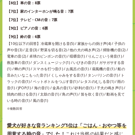
【6位】車の音：8票
【7位】家のインターホンが鳴る音：7票
【7位】テレビ・CMの音：7票
【9位】ピアノの音：6票
【9位】鈴の音：6票
【10位以下の回答】冷蔵庫を開ける音(5) / 家族からの掛け声(4) / 子供の
声や音(3) / 足音(3) / 野菜を切る音(2) / 他の犬の鳴き声(2) / 掃除機の音(2) /
電車の音(2) / 卓球のピンポンの音(1) / 咀嚼音(1) / りんごという発音(1) /
救急車の音(1) / ダンスミュージック(1) / いびきの音(1) / ガサガサする音
(1) / 蝉の声(1) / スマホを打つ音(1) / お風呂の音(1) / 扇風機の音(1) / 船の
音みたいなこもった音(1) / くしゃみをする音(1) / タンバリンの音(1) / ト
ラックの音(1) / ペットボトルをつぶす音(1) / レタスのむしる音(1) / 雨の
音(1) / JPOP(1) / 海の音(1) / 金具の音(1) / 砂利の音(1) / 子犬の鳴き声(1) /
焼肉の焼ける音(1) / 太鼓の音(1) / 鳥の声(1) / 笛を吹く音(1) / 動画を見て
いる時の音(1) / 風の音(1)
※複数回答
愛犬が好きな音ランキング1位は「ごはん・おやつ等を
用意する時の音」でした！
これは当然の結果だと感じ