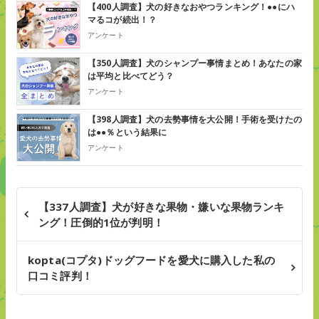
【400人調査】犬の好きなおやつランキング！●●にハ
マるコが続出！？
アンケート
【350人調査】犬のシャンプー事情まとめ！あなたの家
は平均と比べてどう？
アンケート
【398人調査】犬の去勢事情を大公開！手術を受けたの
は●●％という結果に
アンケート
【337人調査】犬が好きな果物・嫌いな果物ランキ
ング！圧倒的1位が判明！
kopta(コプタ)ドッグフードを愛犬に購入した私の
口コミ評判！