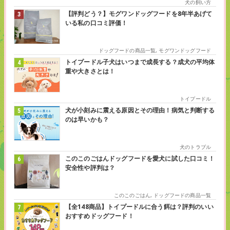
犬の飼い方
【評判どう？】モグワンドッグフードを8年半あげて
いる私の口コミ評価！
ドッグフードの商品一覧
,
モグワンドッグフード
トイプードル子犬はいつまで成長する？成犬の平均体
重や大きさとは！
トイプードル
犬が小刻みに震える原因とその理由！病気と判断する
のは早いかも？
犬のトラブル
このこのごはんドッグフードを愛犬に試した口コミ！
安全性や評判は？
このこのごはん
,
ドッグフードの商品一覧
【全148商品】トイプードルに合う餌は？評判のいい
おすすめドッグフード！